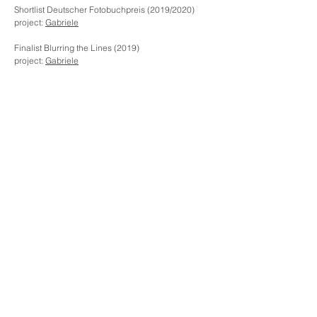
Shortlist Deutscher Fotobuchpreis (2019/2020)
project:
Gabriele
Finalist Blurring the Lines (2019)
project:
Gabriele
exhibitions:
Variationen einer Reise
- Galerie SLP im Bikini
Berlin (November 2023)
Plus Minus - Graduation Exhibition University of
Europe for Applied Sciences (February 2019)
Contact me via email
Ilka_Pappenscheller@gmx.de
or find me on
instagram
@ilkappll