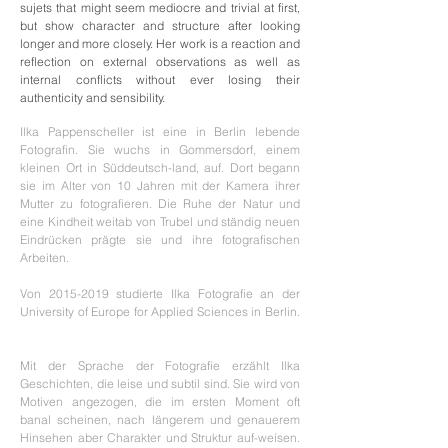
sujets that might seem mediocre and trivial at first,
but show character and structure after looking
longer and more closely. Her work is a reaction and
reflection on external observations as well as
internal conflicts without ever losing their
authenticity and sensibility.
Ilka Pappenscheller ist eine in Berlin lebende
Fotografin. Sie wuchs in Gommersdorf, einem
kleinen Ort in Süddeutsch-land, auf. Dort begann
sie im Alter von 10 Jahren mit der Kamera ihrer
Mutter zu fotografieren. Die Ruhe der Natur und
eine Kindheit weitab von Trubel und ständig neuen
Eindrücken prägte sie und ihre fotografischen
Arbeiten.
Von
2015-2019
studierte Ilka Fotografie an der
University of Europe for Applied Sciences in Berlin.
Mit der Sprache der Fotografie erzählt Ilka
Geschichten, die leise und subtil sind. Sie wird von
Motiven angezogen, die im ersten Moment oft
banal scheinen, nach längerem und genauerem
Hinsehen aber Charakter und Struktur auf-weisen.