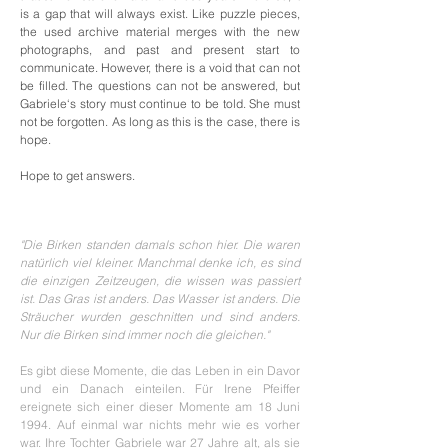
is a gap that will always exist. Like puzzle pieces,
the used archive material merges with the new
photographs, and past and present start to
communicate. However, there is a void that can not
be filled. The questions can not be answered, but
Gabriele‘s story must continue to be told. She must
not be forgotten. As long as this is the case, there is
hope.
Hope to get answers.
Gabri
ele
(2018/19)
"Die Birken standen damals schon hier. Die waren
natürlich viel kleiner. Manchmal denke ich, es sind
die einzigen Zeitzeugen, die wissen was passiert
ist. Das Gras ist anders. Das Wasser ist anders. Die
Sträucher wurden geschnitten und sind anders.
Nur die Birken sind immer noch die gleichen."
Es gibt diese Momente, die das Leben in ein Davor
und ein Danach einteilen. Für Irene Pfeiffer
ereignete sich einer dieser Momente am 18 Juni
1994. Auf einmal war nichts mehr wie es vorher
war. Ihre Tochter
Gabriele war 27 Jahre alt, als sie