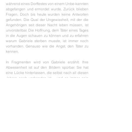
während eines Dorffestes von einem Unbe-kannten
abgefangen und ermordet wurde. Zurück blieben
Fragen. Doch bis heute wurden keine Antworten
gefunden. Die Qual der Ungewissheit, mit der die
Angehörigen seit dieser Nacht leben müssen, ist
unvorstellbar. Die Hoffnung, dem Täter eines Tages
in die Augen schauen zu können und zu erfahren
warum Gabriele sterben musste, ist immer noch
vorhanden. Genauso wie die Angst, den Täter zu
kennen.
In Fragmenten wird von Gabriele erzählt. Ihre
Abwesenheit ist auf den Bildern spürbar. Sie hat
eine Lücke hinterlassen, die selbst nach all diesen
Jahren noch vorhanden ist – und es immer sein
wird
. Wie Puzzleteile fügt sich das verwendete
Archivmaterial mit den neuen Fotog
rafien
zusammen. Vergangenheit und Gegenwart
beginnen miteinander zu kommunizieren. Dennoch
bleiben Leerstellen vorhanden, die nicht gefüllt
werden können. Die offenen Fragen können nicht
beantwortet werden, aber Gabrieles Geschichte
muss weiter erzählt werden. Sie darf nicht
vergessen werden.
Solange dies der Fall ist,
besteht Hoffnung.