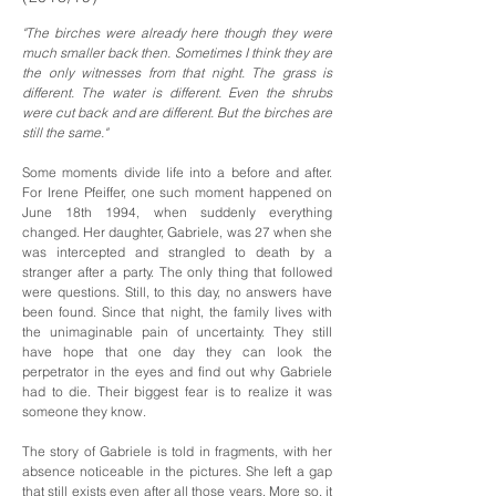
"The birches were already here though they were
much smaller back then. Sometimes I think they are
the only witnesses from that night. The grass is
different. The water is different. Even the shrubs
were cut back and are different. But the birches are
still the same."
Some moments divide life into a before and after.
For Irene Pfeiffer, one such moment happened on
June 18th 1994, when suddenly everything
changed. Her daughter, Gabriele, was 27 when she
was intercepted and strangled to death by a
stranger after a party. The only thing that followed
were questions. Still, to this day, no answers have
been found. Since that night, the family lives with
the unimaginable pain of uncertainty. They still
have hope that one day they can look the
perpetrator in the eyes and find out why Gabriele
had to die. Their biggest fear is to realize it was
someone they know.
The story of Gabriele is told in fragments, with her
absence noticeable in the pictures. She left a gap
that still exists even after all those years. More so, it